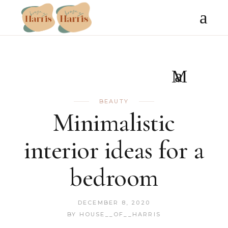
BEAUTY
Minimalistic
interior ideas for a
bedroom
DECEMBER 8, 2020
BY
HOUSE__OF__HARRIS