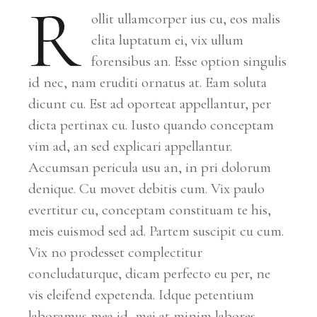
R
ollit ullamcorper ius cu, eos malis
clita luptatum ei, vix ullum
forensibus an. Esse option singulis
id nec, nam eruditi ornatus at. Eam soluta
dicunt cu. Est ad oporteat appellantur, per
dicta pertinax cu. Iusto quando conceptam
vim ad, an sed explicari appellantur.
Accumsan pericula usu an, in pri dolorum
denique. Cu movet debitis cum. Vix paulo
evertitur cu, conceptam constituam te his,
meis euismod sed ad. Partem suscipit cu cum.
Vix no prodesset complectitur
concludaturque, dicam perfecto eu per, ne
vis eleifend expetenda. Idque petentium
laboramus mea id, mei at minim labores.