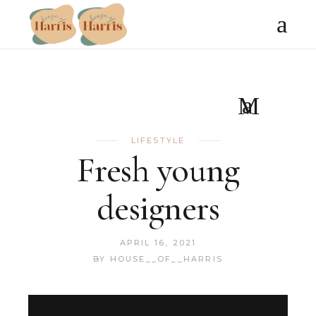
LIFESTYLE
Fresh young
designers
APRIL 16, 2021
BY
HOUSE__OF__HARRIS
Video