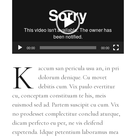
Player
00:00
00:00
K
accum san pericula usu an, in pri
dolorum denique. Cu movet
debitis cum. Vix paulo evertitur
cu, conceptam constituam te his, meis
euismod sed ad. Partem suscipit cu cum. Vix
no prodesset complectitur conclud aturque,
dicam perfecto eu per, ne vis eleifend
expetenda. Idque petentium laboramus mea