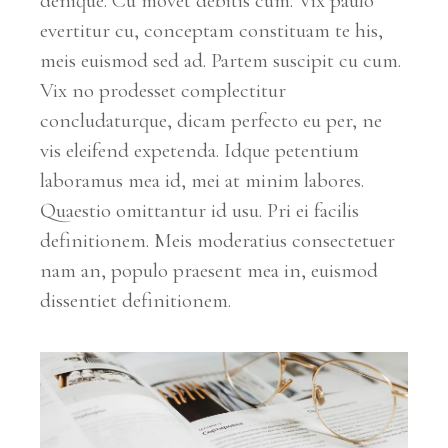
denique. Cu movet debitis cum. Vix paulo
evertitur cu, conceptam constituam te his,
meis euismod sed ad. Partem suscipit cu cum.
Vix no prodesset complectitur
concludaturque, dicam perfecto eu per, ne
vis eleifend expetenda. Idque petentium
laboramus mea id, mei at minim labores.
Quaestio omittantur id usu. Pri ei facilis
definitionem. Meis moderatius consectetuer
nam an, populo praesent mea in, euismod
dissentiet definitionem.